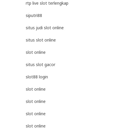
rtp live slot terlengkap
siputri88
situs judi slot online
situs slot online
slot online
situs slot gacor
slot88 login
slot online
slot online
slot online
slot online