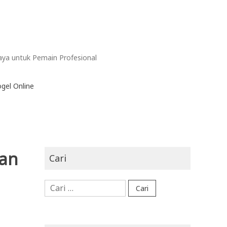
aya untuk Pemain Profesional
gel Online
kan
Cari
Cari
untuk: