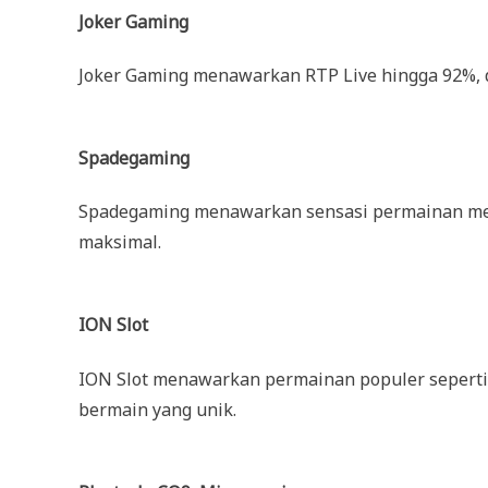
Joker Gaming
Joker Gaming menawarkan RTP Live hingga 92%, d
Spadegaming
Spadegaming menawarkan sensasi permainan mena
maksimal.
ION Slot
ION Slot menawarkan permainan populer seperti
bermain yang unik.