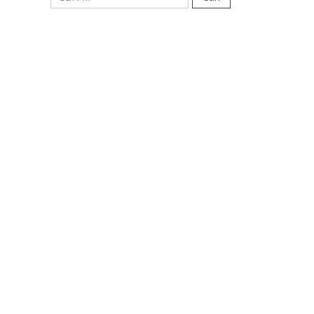
untuk: