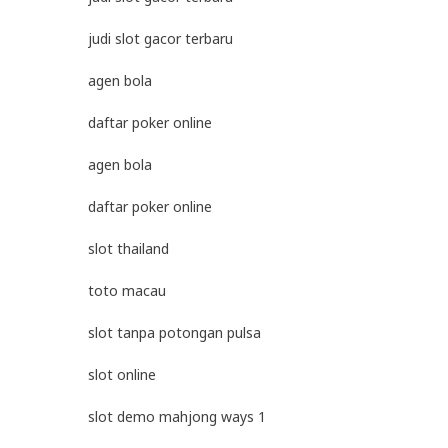
judi slot gacor terbaru
agen bola
daftar poker online
agen bola
daftar poker online
slot thailand
toto macau
slot tanpa potongan pulsa
slot online
slot demo mahjong ways 1