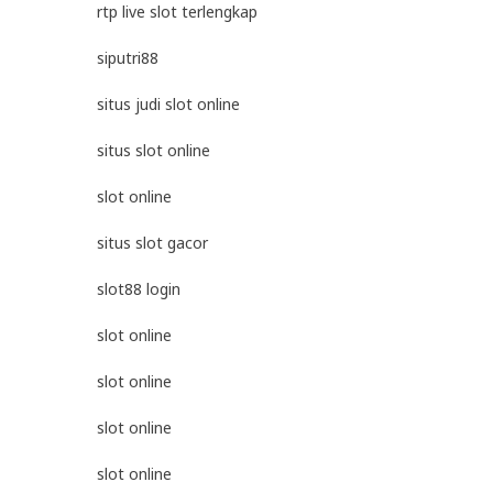
rtp live slot terlengkap
siputri88
situs judi slot online
situs slot online
slot online
situs slot gacor
slot88 login
slot online
slot online
slot online
slot online