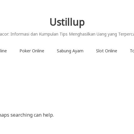
Ustillup
Gacor: Informasi dan Kumpulan Tips Menghasilkan Uang yang Terperc
line
Poker Online
Sabung Ayam
Slot Online
To
rhaps searching can help.