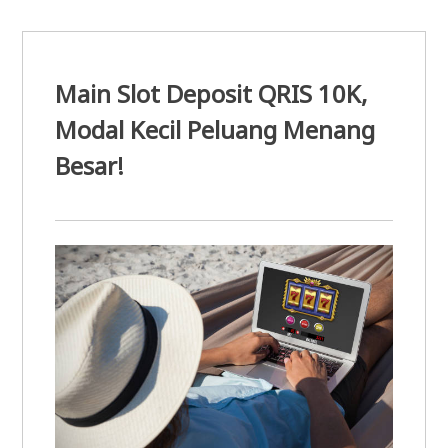
Main Slot Deposit QRIS 10K,
Modal Kecil Peluang Menang
Besar!