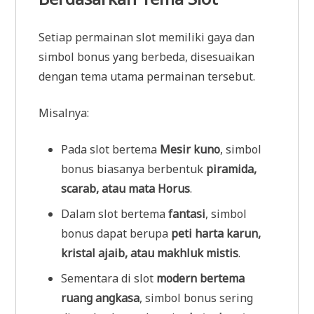
Setiap permainan slot memiliki gaya dan
simbol bonus yang berbeda, disesuaikan
dengan tema utama permainan tersebut.
Misalnya:
Pada slot bertema
Mesir kuno
, simbol
bonus biasanya berbentuk
piramida,
scarab, atau mata Horus
.
Dalam slot bertema
fantasi
, simbol
bonus dapat berupa
peti harta karun,
kristal ajaib, atau makhluk mistis
.
Sementara di slot
modern bertema
ruang angkasa
, simbol bonus sering