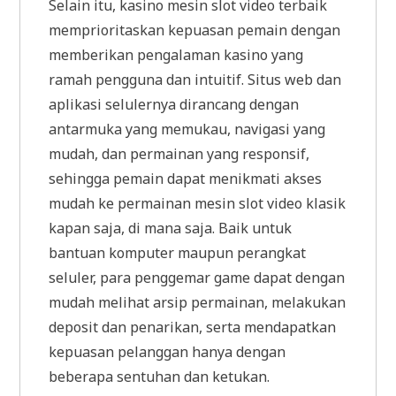
Selain itu, kasino mesin slot video terbaik
memprioritaskan kepuasan pemain dengan
memberikan pengalaman kasino yang
ramah pengguna dan intuitif. Situs web dan
aplikasi selulernya dirancang dengan
antarmuka yang memukau, navigasi yang
mudah, dan permainan yang responsif,
sehingga pemain dapat menikmati akses
mudah ke permainan mesin slot video klasik
kapan saja, di mana saja. Baik untuk
bantuan komputer maupun perangkat
seluler, para penggemar game dapat dengan
mudah melihat arsip permainan, melakukan
deposit dan penarikan, serta mendapatkan
kepuasan pelanggan hanya dengan
beberapa sentuhan dan ketukan.