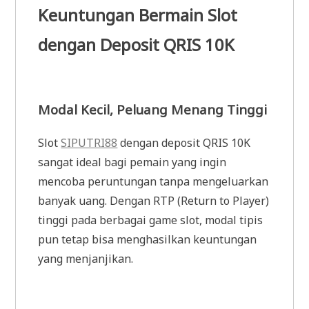
Keuntungan Bermain Slot
dengan Deposit QRIS 10K
Modal Kecil, Peluang Menang Tinggi
Slot
SIPUTRI88
dengan deposit QRIS 10K
sangat ideal bagi pemain yang ingin
mencoba peruntungan tanpa mengeluarkan
banyak uang. Dengan RTP (Return to Player)
tinggi pada berbagai game slot, modal tipis
pun tetap bisa menghasilkan keuntungan
yang menjanjikan.