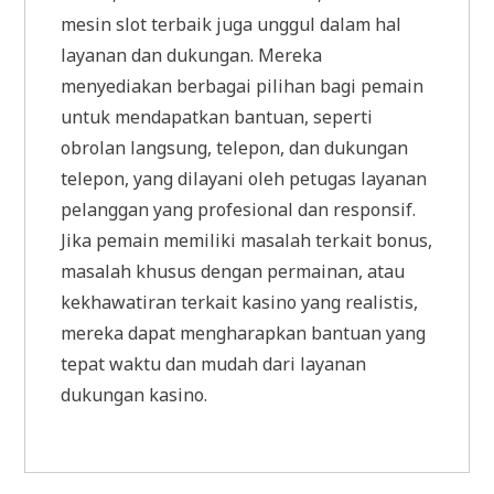
mesin slot terbaik juga unggul dalam hal
layanan dan dukungan. Mereka
menyediakan berbagai pilihan bagi pemain
untuk mendapatkan bantuan, seperti
obrolan langsung, telepon, dan dukungan
telepon, yang dilayani oleh petugas layanan
pelanggan yang profesional dan responsif.
Jika pemain memiliki masalah terkait bonus,
masalah khusus dengan permainan, atau
kekhawatiran terkait kasino yang realistis,
mereka dapat mengharapkan bantuan yang
tepat waktu dan mudah dari layanan
dukungan kasino.