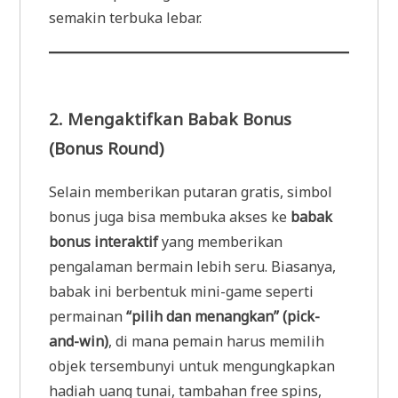
semakin terbuka lebar.
2. Mengaktifkan Babak Bonus
(Bonus Round)
Selain memberikan putaran gratis, simbol
bonus juga bisa membuka akses ke
babak
bonus interaktif
yang memberikan
pengalaman bermain lebih seru. Biasanya,
babak ini berbentuk mini-game seperti
permainan
“pilih dan menangkan” (pick-
and-win)
, di mana pemain harus memilih
objek tersembunyi untuk mengungkapkan
hadiah uang tunai, tambahan free spins,