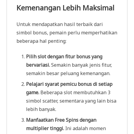
Kemenangan Lebih Maksimal
Untuk mendapatkan hasil terbaik dari
simbol bonus, pemain perlu memperhatikan
beberapa hal penting:
Pilih slot dengan fitur bonus yang
bervariasi.
Semakin banyak jenis fitur,
semakin besar peluang kemenangan.
Pelajari syarat pemicu bonus di setiap
game.
Beberapa slot membutuhkan 3
simbol scatter, sementara yang lain bisa
lebih banyak.
Manfaatkan Free Spins dengan
multiplier tinggi.
Ini adalah momen