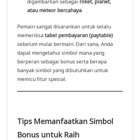
digambarkan sebagai
roket, planet,
atau meteor bercahaya
.
Pemain sangat disarankan untuk selalu
memeriksa
tabel pembayaran (paytable)
sebelum mulai bermain. Dari sana, Anda
dapat mengetahui simbol mana yang
berperan sebagai bonus serta berapa
banyak simbol yang dibutuhkan untuk
memicu fitur spesial.
Tips Memanfaatkan Simbol
Bonus untuk Raih