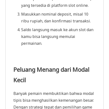
yang tersedia di platform slot online.
Masukkan nominal deposit, misal 10
ribu rupiah, dan konfirmasi transaksi.
Saldo langsung masuk ke akun slot dan
kamu bisa langsung memulai
permainan.
Peluang Menang dari Modal
Kecil
Banyak pemain membuktikan bahwa modal
tipis bisa menghasilkan kemenangan besar.
Dengan strategi tepat dan pemilihan game