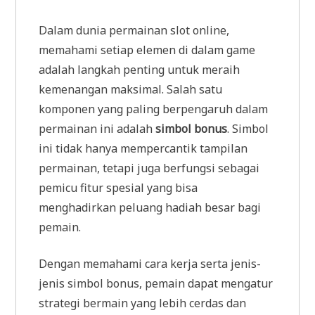
Dalam dunia permainan slot online,
memahami setiap elemen di dalam game
adalah langkah penting untuk meraih
kemenangan maksimal. Salah satu
komponen yang paling berpengaruh dalam
permainan ini adalah
simbol bonus
. Simbol
ini tidak hanya mempercantik tampilan
permainan, tetapi juga berfungsi sebagai
pemicu fitur spesial yang bisa
menghadirkan peluang hadiah besar bagi
pemain.
Dengan memahami cara kerja serta jenis-
jenis simbol bonus, pemain dapat mengatur
strategi bermain yang lebih cerdas dan