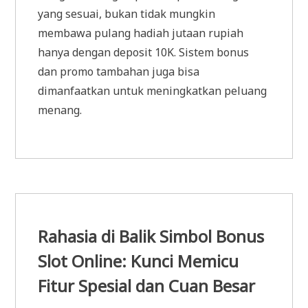
yang sesuai, bukan tidak mungkin
membawa pulang hadiah jutaan rupiah
hanya dengan deposit 10K. Sistem bonus
dan promo tambahan juga bisa
dimanfaatkan untuk meningkatkan peluang
menang.
Rahasia di Balik Simbol Bonus
Slot Online: Kunci Memicu
Fitur Spesial dan Cuan Besar