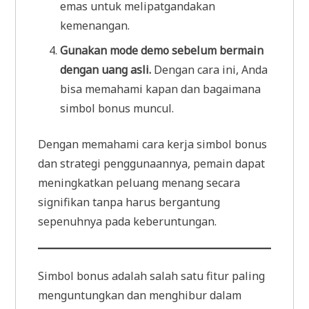
emas untuk melipatgandakan
kemenangan.
Gunakan mode demo sebelum bermain
dengan uang asli.
Dengan cara ini, Anda
bisa memahami kapan dan bagaimana
simbol bonus muncul.
Dengan memahami cara kerja simbol bonus
dan strategi penggunaannya, pemain dapat
meningkatkan peluang menang secara
signifikan tanpa harus bergantung
sepenuhnya pada keberuntungan.
Simbol bonus adalah salah satu fitur paling
menguntungkan dan menghibur dalam