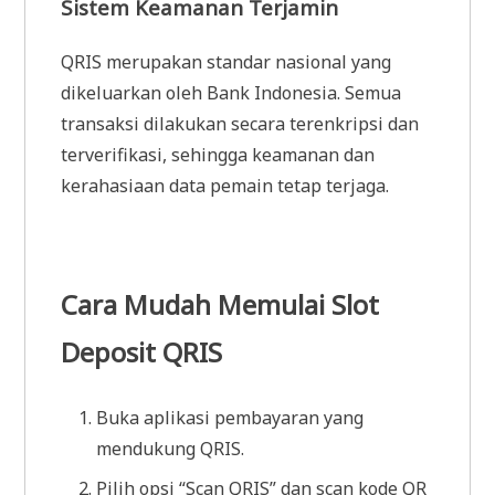
Sistem Keamanan Terjamin
QRIS merupakan standar nasional yang
dikeluarkan oleh Bank Indonesia. Semua
transaksi dilakukan secara terenkripsi dan
terverifikasi, sehingga keamanan dan
kerahasiaan data pemain tetap terjaga.
Cara Mudah Memulai Slot
Deposit QRIS
Buka aplikasi pembayaran yang
mendukung QRIS.
Pilih opsi “Scan QRIS” dan scan kode QR