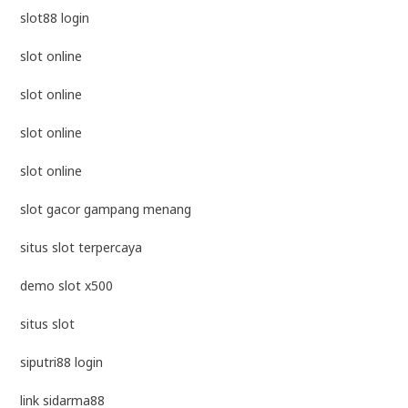
slot88 login
slot online
slot online
slot online
slot online
slot gacor gampang menang
situs slot terpercaya
demo slot x500
situs slot
siputri88 login
link sidarma88