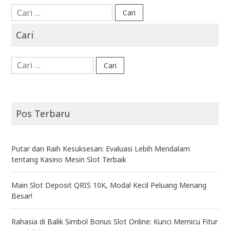
Cari
untuk:
Cari
Cari
untuk:
Pos Terbaru
Putar dan Raih Kesuksesan: Evaluasi Lebih Mendalam
tentang Kasino Mesin Slot Terbaik
Main Slot Deposit QRIS 10K, Modal Kecil Peluang Menang
Besar!
Rahasia di Balik Simbol Bonus Slot Online: Kunci Memicu Fitur