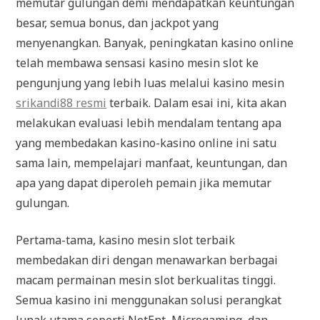
memutar gulungan demi mendapatkan keuntungan
besar, semua bonus, dan jackpot yang
menyenangkan. Banyak, peningkatan kasino online
telah membawa sensasi kasino mesin slot ke
pengunjung yang lebih luas melalui kasino mesin
srikandi88 resmi
terbaik. Dalam esai ini, kita akan
melakukan evaluasi lebih mendalam tentang apa
yang membedakan kasino-kasino online ini satu
sama lain, mempelajari manfaat, keuntungan, dan
apa yang dapat diperoleh pemain jika memutar
gulungan.
Pertama-tama, kasino mesin slot terbaik
membedakan diri dengan menawarkan berbagai
macam permainan mesin slot berkualitas tinggi.
Semua kasino ini menggunakan solusi perangkat
lunak utama seperti NetEnt, Microgaming, dan