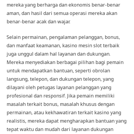
mereka yang berharga dan ekonomis benar-benar
aman, dan hasil dari semua operasi mereka akan
benar-benar acak dan wajar.
Selain permainan, pengalaman pelanggan, bonus,
dan manfaat keamanan, kasino mesin slot terbaik
juga unggul dalam hal layanan dan dukungan.
Mereka menyediakan berbagai pilihan bagi pemain
untuk mendapatkan bantuan, seperti obrolan
langsung, telepon, dan dukungan telepon, yang
dilayani oleh petugas layanan pelanggan yang
profesional dan responsif. Jika pemain memiliki
masalah terkait bonus, masalah khusus dengan
permainan, atau kekhawatiran terkait kasino yang
realistis, mereka dapat mengharapkan bantuan yang
tepat waktu dan mudah dari layanan dukungan