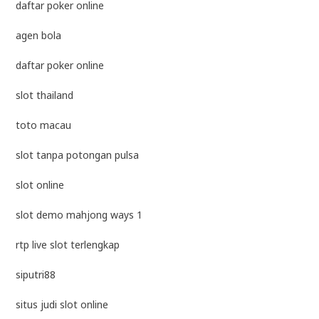
daftar poker online
agen bola
daftar poker online
slot thailand
toto macau
slot tanpa potongan pulsa
slot online
slot demo mahjong ways 1
rtp live slot terlengkap
siputri88
situs judi slot online