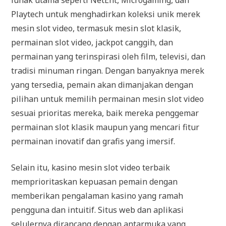
Playtech untuk menghadirkan koleksi unik merek
mesin slot video, termasuk mesin slot klasik,
permainan slot video, jackpot canggih, dan
permainan yang terinspirasi oleh film, televisi, dan
tradisi minuman ringan. Dengan banyaknya merek
yang tersedia, pemain akan dimanjakan dengan
pilihan untuk memilih permainan mesin slot video
sesuai prioritas mereka, baik mereka penggemar
permainan slot klasik maupun yang mencari fitur
permainan inovatif dan grafis yang imersif.
Selain itu, kasino mesin slot video terbaik
memprioritaskan kepuasan pemain dengan
memberikan pengalaman kasino yang ramah
pengguna dan intuitif. Situs web dan aplikasi
selulernya dirancang dengan antarmuka yang