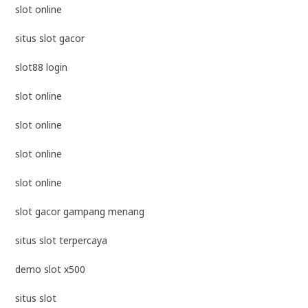
slot online
situs slot gacor
slot88 login
slot online
slot online
slot online
slot online
slot gacor gampang menang
situs slot terpercaya
demo slot x500
situs slot