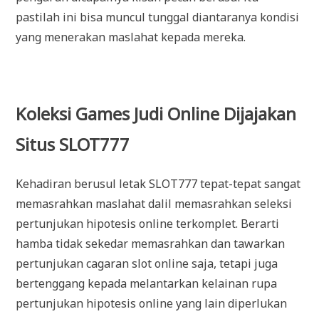
pastilah ini bisa muncul tunggal diantaranya kondisi
yang menerakan maslahat kepada mereka.
Koleksi Games Judi Online Dijajakan
Situs SLOT777
Kehadiran berusul letak SLOT777 tepat-tepat sangat
memasrahkan maslahat dalil memasrahkan seleksi
pertunjukan hipotesis online terkomplet. Berarti
hamba tidak sekedar memasrahkan dan tawarkan
pertunjukan cagaran slot online saja, tetapi juga
bertenggang kepada melantarkan kelainan rupa
pertunjukan hipotesis online yang lain diperlukan