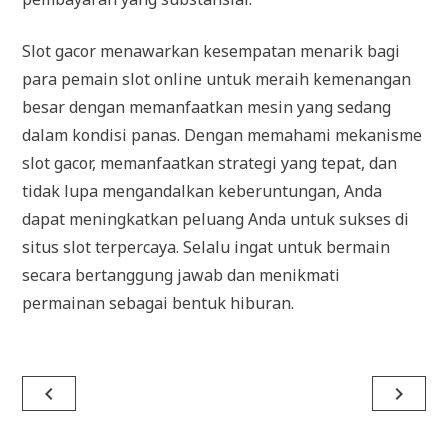
Slot gacor menawarkan kesempatan menarik bagi
para pemain slot online untuk meraih kemenangan
besar dengan memanfaatkan mesin yang sedang
dalam kondisi panas. Dengan memahami mekanisme
slot gacor, memanfaatkan strategi yang tepat, dan
tidak lupa mengandalkan keberuntungan, Anda
dapat meningkatkan peluang Anda untuk sukses di
situs slot terpercaya. Selalu ingat untuk bermain
secara bertanggung jawab dan menikmati
permainan sebagai bentuk hiburan.
Navigasi
navigate_before
navigate_next
pos