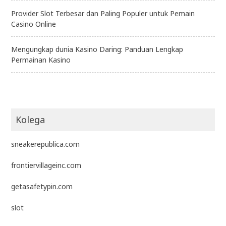
Provider Slot Terbesar dan Paling Populer untuk Pemain
Casino Online
Mengungkap dunia Kasino Daring: Panduan Lengkap
Permainan Kasino
Kolega
sneakerepublica.com
frontiervillageinc.com
getasafetypin.com
slot