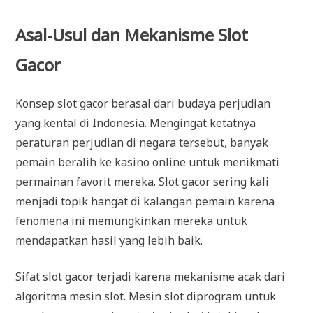
Asal-Usul dan Mekanisme Slot
Gacor
Konsep slot gacor berasal dari budaya perjudian
yang kental di Indonesia. Mengingat ketatnya
peraturan perjudian di negara tersebut, banyak
pemain beralih ke kasino online untuk menikmati
permainan favorit mereka. Slot gacor sering kali
menjadi topik hangat di kalangan pemain karena
fenomena ini memungkinkan mereka untuk
mendapatkan hasil yang lebih baik.
Sifat slot gacor terjadi karena mekanisme acak dari
algoritma mesin slot. Mesin slot diprogram untuk