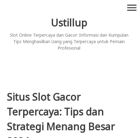
Skip
menu
to
content
Ustillup
Slot Online Terpercaya dan Gacor: Informasi dan Kumpulan
Tips Menghasilkan Uang yang Terpercaya untuk Pemain
Profesional
Situs Slot Gacor
Terpercaya: Tips dan
Strategi Menang Besar