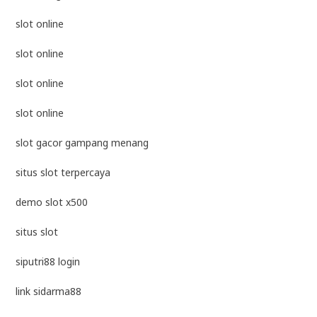
slot online
slot online
slot online
slot online
slot gacor gampang menang
situs slot terpercaya
demo slot x500
situs slot
siputri88 login
link sidarma88