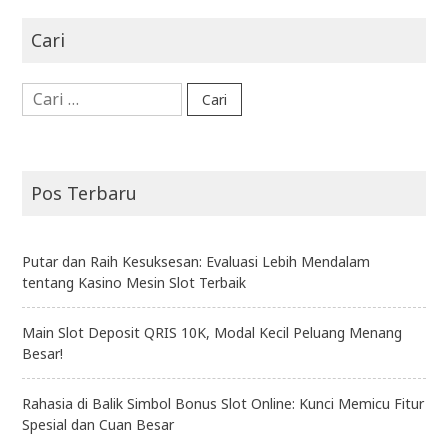
Cari
Cari
untuk:
Pos Terbaru
Putar dan Raih Kesuksesan: Evaluasi Lebih Mendalam
tentang Kasino Mesin Slot Terbaik
Main Slot Deposit QRIS 10K, Modal Kecil Peluang Menang
Besar!
Rahasia di Balik Simbol Bonus Slot Online: Kunci Memicu Fitur
Spesial dan Cuan Besar