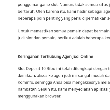
penggemar game slot. Namun, tidak semua situs j
bertaruh. Oleh karena itu, kami hadir sebagai ag
beberapa poin penting yang perlu diperhatikan s
Untuk memastikan semua pemain dapat bermain d
judi slot dan pemain, berikut adalah beberapa k
Keringanan Terhubung Agen Judi Online
Slot Deposit 10 Ribu ini telah dilengkapi dengan
demikian, akses ke agen judi ini sangat mudah dan
Kominfo, sehingga Anda bisa mengaksesnya melalu
hambatan. Selain itu, kami menyediakan aplika
menggunakan browser.