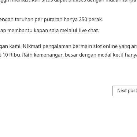
engan taruhan per putaran hanya 250 perak.
p membantu kapan saja melalui live chat.
gan kami. Nikmati pengalaman bermain slot online yang a
 10 Ribu. Raih kemenangan besar dengan modal kecil hanya
Next pos