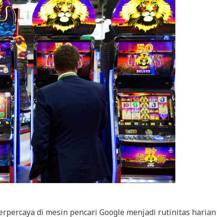
erpercaya di mesin pencari Google menjadi rutinitas harian