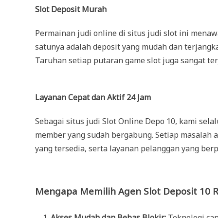
Slot Deposit Murah
Permainan judi online di situs judi slot ini men
satunya adalah deposit yang mudah dan terjangka
Taruhan setiap putaran game slot juga sangat te
Layanan Cepat dan Aktif 24 Jam
Sebagai situs judi Slot Online Depo 10, kami se
member yang sudah bergabung. Setiap masalah at
yang tersedia, serta layanan pelanggan yang be
Mengapa Memilih Agen Slot Deposit 10 R
Akses Mudah dan Bebas Blokir:
Teknologi ca