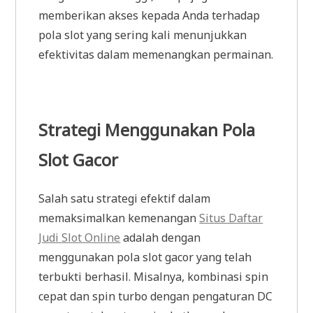
memberikan akses kepada Anda terhadap
pola slot yang sering kali menunjukkan
efektivitas dalam memenangkan permainan.
Strategi Menggunakan Pola
Slot Gacor
Salah satu strategi efektif dalam
memaksimalkan kemenangan
Situs Daftar
Judi Slot Online
adalah dengan
menggunakan pola slot gacor yang telah
terbukti berhasil. Misalnya, kombinasi spin
cepat dan spin turbo dengan pengaturan DC