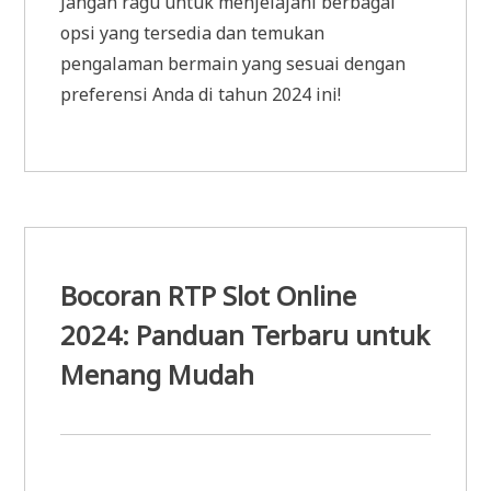
Jangan ragu untuk menjelajahi berbagai
opsi yang tersedia dan temukan
pengalaman bermain yang sesuai dengan
preferensi Anda di tahun 2024 ini!
Bocoran RTP Slot Online
2024: Panduan Terbaru untuk
Menang Mudah