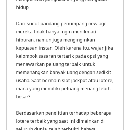
hidup.
Dari sudut pandang penumpang new age,
mereka tidak hanya ingin menikmati
hiburan, namun juga menginginkan
kepuasan instan. Oleh karena itu, wajar jika
kelompok sasaran tertarik pada opsi yang
menawarkan peluang terbaik untuk
memenangkan banyak uang dengan sedikit
usaha. Saat bermain slot jackpot atau lotere,
mana yang memiliki peluang menang lebih
besar?
Berdasarkan penelitian terhadap beberapa
lotere terbaik yang saat ini dimainkan di
seluruh dunia, telah terbukti bahwa