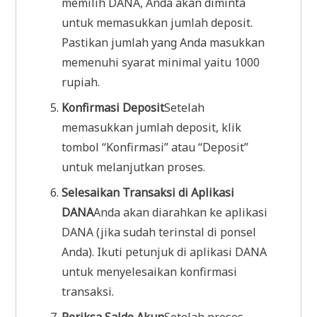
memilih DANA, Anda akan diminta
untuk memasukkan jumlah deposit.
Pastikan jumlah yang Anda masukkan
memenuhi syarat minimal yaitu 1000
rupiah.
Konfirmasi Deposit
Setelah
memasukkan jumlah deposit, klik
tombol “Konfirmasi” atau “Deposit”
untuk melanjutkan proses.
Selesaikan Transaksi di Aplikasi
DANA
Anda akan diarahkan ke aplikasi
DANA (jika sudah terinstal di ponsel
Anda). Ikuti petunjuk di aplikasi DANA
untuk menyelesaikan konfirmasi
transaksi.
Periksa Saldo Akun
Setelah proses