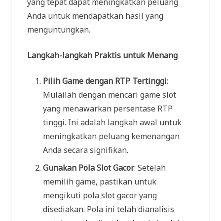
yang tepat dapat meningkatkan peluang
Anda untuk mendapatkan hasil yang
menguntungkan.
Langkah-langkah Praktis untuk Menang
Pilih Game dengan RTP Tertinggi
:
Mulailah dengan mencari game slot
yang menawarkan persentase RTP
tinggi. Ini adalah langkah awal untuk
meningkatkan peluang kemenangan
Anda secara signifikan.
Gunakan Pola Slot Gacor
: Setelah
memilih game, pastikan untuk
mengikuti pola slot gacor yang
disediakan. Pola ini telah dianalisis