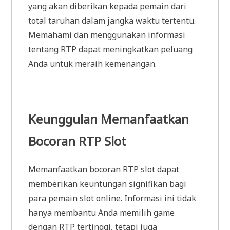
yang akan diberikan kepada pemain dari
total taruhan dalam jangka waktu tertentu.
Memahami dan menggunakan informasi
tentang RTP dapat meningkatkan peluang
Anda untuk meraih kemenangan.
Keunggulan Memanfaatkan
Bocoran RTP Slot
Memanfaatkan bocoran RTP slot dapat
memberikan keuntungan signifikan bagi
para pemain slot online. Informasi ini tidak
hanya membantu Anda memilih game
dengan RTP tertinggi, tetapi juga