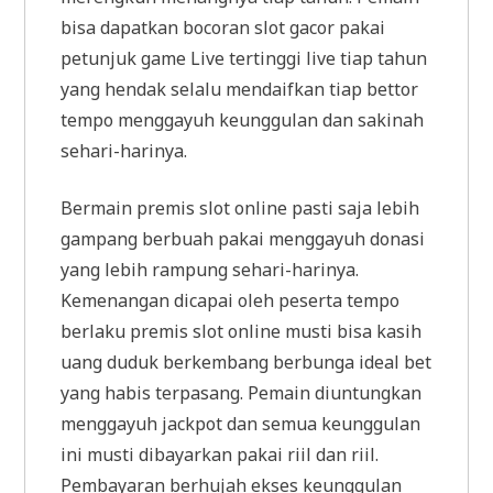
bisa dapatkan bocoran slot gacor pakai
petunjuk game Live tertinggi live tiap tahun
yang hendak selalu mendaifkan tiap bettor
tempo menggayuh keunggulan dan sakinah
sehari-harinya.
Bermain premis slot online pasti saja lebih
gampang berbuah pakai menggayuh donasi
yang lebih rampung sehari-harinya.
Kemenangan dicapai oleh peserta tempo
berlaku premis slot online musti bisa kasih
uang duduk berkembang berbunga ideal bet
yang habis terpasang. Pemain diuntungkan
menggayuh jackpot dan semua keunggulan
ini musti dibayarkan pakai riil dan riil.
Pembayaran berhujah ekses keunggulan