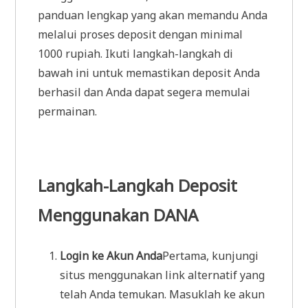
panduan lengkap yang akan memandu Anda
melalui proses deposit dengan minimal
1000 rupiah. Ikuti langkah-langkah di
bawah ini untuk memastikan deposit Anda
berhasil dan Anda dapat segera memulai
permainan.
Langkah-Langkah Deposit
Menggunakan DANA
Login ke Akun Anda
Pertama, kunjungi
situs menggunakan link alternatif yang
telah Anda temukan. Masuklah ke akun