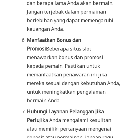
dan berapa lama Anda akan bermain.
Jangan terjebak dalam permainan
berlebihan yang dapat memengaruhi
keuangan Anda.
Manfaatkan Bonus dan
Promosi
Beberapa situs slot
menawarkan bonus dan promosi
kepada pemain. Pastikan untuk
memanfaatkan penawaran ini jika
mereka sesuai dengan kebutuhan Anda,
untuk meningkatkan pengalaman
bermain Anda.
Hubungi Layanan Pelanggan Jika
Perlu
Jika Anda mengalami kesulitan
atau memiliki pertanyaan mengenai
deposit atau permainan, jangan ragu