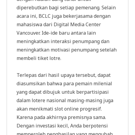
diperebutkan bagi setiap pemenang. Selain
acara ini, BCLC juga bekerjasama dengan
mahasiswa dari Digital Media Center
Vancouver. Ide-ide baru antara lain
meningkatkan interaksi penumpang dan
meningkatkan motivasi penumpang setelah
membeli tiket lotre.
Terlepas dari hasil upaya tersebut, dapat
diasumsikan bahwa para pemain milenial
yang dapat dibujuk untuk berpartisipasi
dalam lotere nasional masing-masing juga
akan menikmati slot online progresif.
Karena pada akhirnya premisnya sama.
Dengan investasi kecil, Anda berpotensi
memperoleh penghasilan yang mengubah