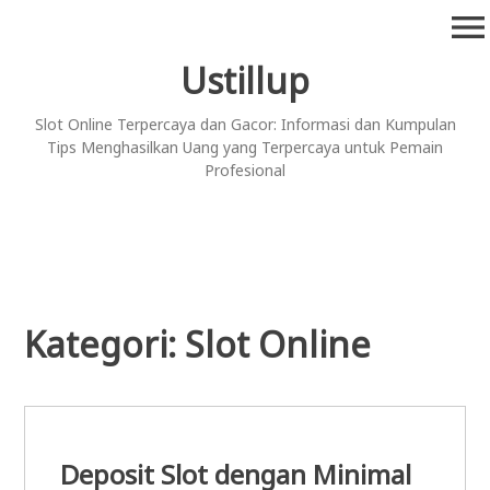
Skip
menu
to
content
Ustillup
Slot Online Terpercaya dan Gacor: Informasi dan Kumpulan
Tips Menghasilkan Uang yang Terpercaya untuk Pemain
Profesional
Kategori:
Slot Online
Deposit Slot dengan Minimal