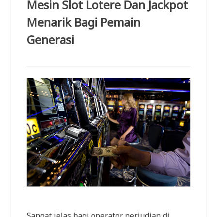
Mesin Slot Lotere Dan Jackpot
Menarik Bagi Pemain
Generasi
Sangat jelas bagi operator perjudian di