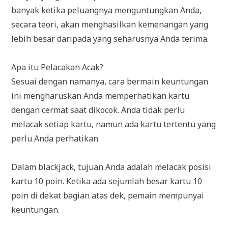
banyak ketika peluangnya menguntungkan Anda,
secara teori, akan menghasilkan kemenangan yang
lebih besar daripada yang seharusnya Anda terima.
Apa itu Pelacakan Acak?
Sesuai dengan namanya, cara bermain keuntungan
ini mengharuskan Anda memperhatikan kartu
dengan cermat saat dikocok. Anda tidak perlu
melacak setiap kartu, namun ada kartu tertentu yang
perlu Anda perhatikan.
Dalam blackjack, tujuan Anda adalah melacak posisi
kartu 10 poin. Ketika ada sejumlah besar kartu 10
poin di dekat bagian atas dek, pemain mempunyai
keuntungan.