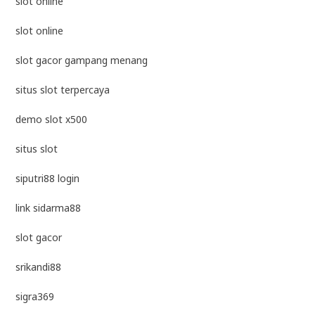
slot online
slot online
slot gacor gampang menang
situs slot terpercaya
demo slot x500
situs slot
siputri88 login
link sidarma88
slot gacor
srikandi88
sigra369