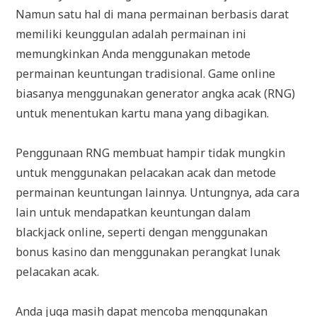
Namun satu hal di mana permainan berbasis darat
memiliki keunggulan adalah permainan ini
memungkinkan Anda menggunakan metode
permainan keuntungan tradisional. Game online
biasanya menggunakan generator angka acak (RNG)
untuk menentukan kartu mana yang dibagikan.
Penggunaan RNG membuat hampir tidak mungkin
untuk menggunakan pelacakan acak dan metode
permainan keuntungan lainnya. Untungnya, ada cara
lain untuk mendapatkan keuntungan dalam
blackjack online, seperti dengan menggunakan
bonus kasino dan menggunakan perangkat lunak
pelacakan acak.
Anda juga masih dapat mencoba menggunakan